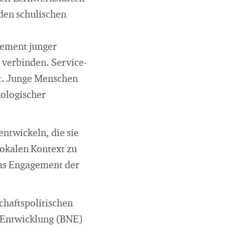
den schulischen
gement junger
 verbinden. Service-
et. Junge Menschen
kologischer
ntwickeln, die sie
lokalen Kontext zu
das Engagement der
chaftspolitischen
e Entwicklung (BNE)