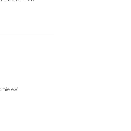
 Practice" den
mie e.V.