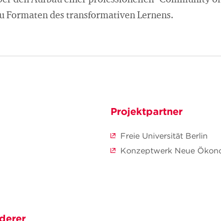
über den Aufbau einer professionellen "Community of
u Formaten des transformativen Lernens.
Projektpartner
Freie Universität Berlin
Konzeptwerk Neue Ökono
derer