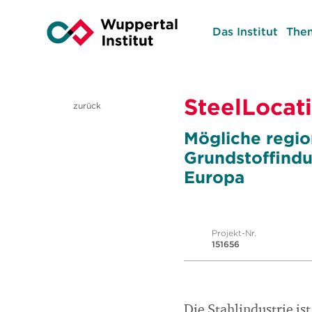
Das Institut
The
SteelLocat
zurück
Mögliche regio
Grundstoffindu
Europa
Projekt-Nr.
151656
Die Stahlindustrie is