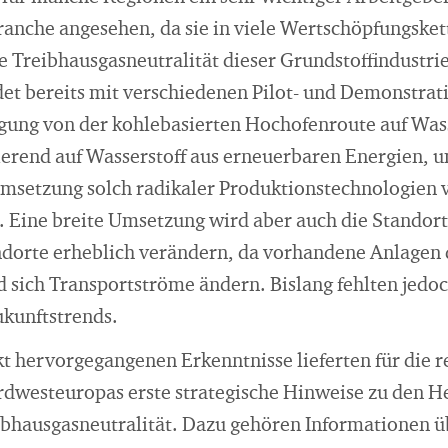
branche angesehen, da sie in viele Wertschöpfungsket
ie Treibhausgasneutralität dieser Grundstoffindustri
det bereits mit verschiedenen Pilot- und Demonstrat
gung von der kohlebasierten Hochofenroute auf Wass
ierend auf Wasserstoff aus erneuerbaren Energien, 
Umsetzung solch radikaler Produktionstechnologien v
 Eine breite Umsetzung wird aber auch die Standor
dorte erheblich verändern, da vorhandene Anlagen 
 sich Transportströme ändern. Bislang fehlten jedo
kunftstrends.
t hervorgegangenen Erkenntnisse lieferten für die r
rdwesteuropas erste strategische Hinweise zu den 
bhausgasneutralität. Dazu gehören Informationen ü