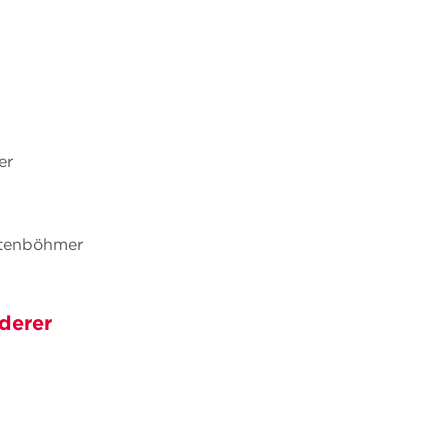
er
chtenböhmer
derer