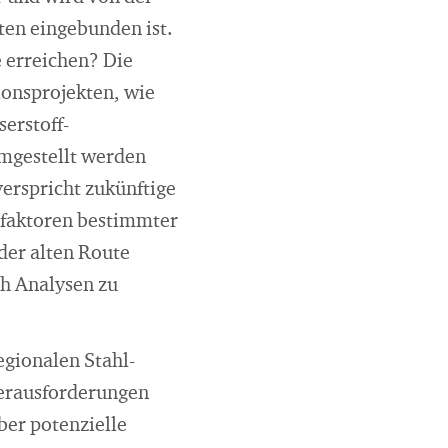
ten eingebunden ist.
e erreichen? Die
ionsprojekten, wie
erstoff-
umgestellt werden
erspricht zukünftige
tfaktoren bestimmter
der alten Route
ch Analysen zu
egionalen Stahl-
Herausforderungen
ber potenzielle