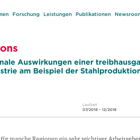
men
Forschung
Leistungen
Publikationen
Newsroom
ions
nale Auswirkungen einer treibhausg
strie am Beispiel der Stahlproduktio
Laufzeit
07/2018 - 12/2018
t für manche Regionen ein sehr wichtiger Arbeitgebe