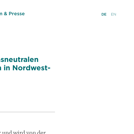
 & Presse
DE
EN
asneutralen
n in Nordwest-
r und wird von der