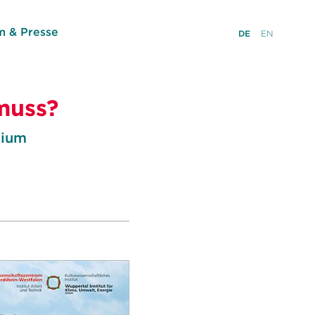
 & Presse
DE
EN
muss?
sium