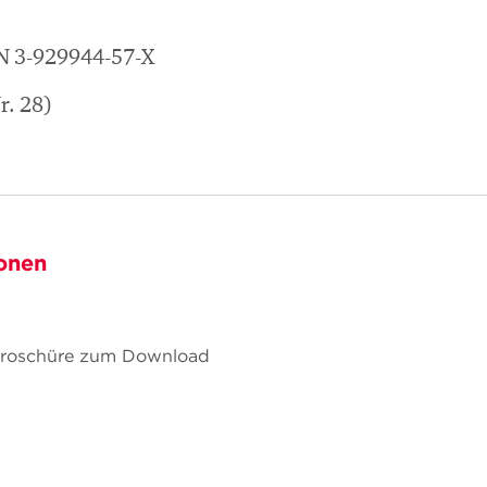
N 3-929944-57-X
r. 28)
onen
 Broschüre zum Download