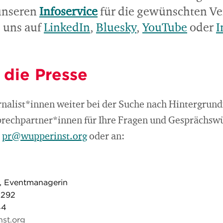
 unseren
Infoservice
für die gewünschten Ve
e uns auf
LinkedIn
,
Bluesky
,
YouTube
oder
I
 die Presse
rnalist*innen weiter bei der Suche nach Hintergrun
prechpartner*innen für Ihre Fragen und Gesprächsw
n
pr@wupperinst.org
oder an:
n, Eventmanagerin
-292
44
nst.org