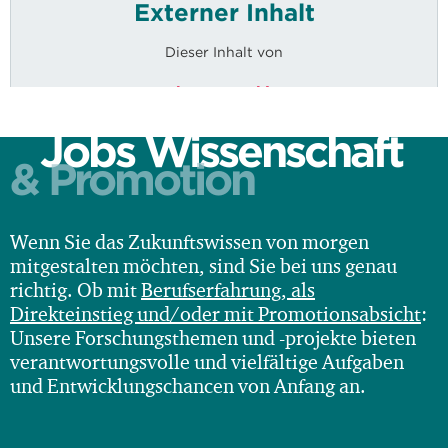
Externer Inhalt
Dieser Inhalt von
youtube-nocookie.com
wird aus Datenschutzgründen erst nach
Jobs Wissenschaft
& Promotion
expliziter Zustimmung angezeigt.
Wenn Sie das Zukunftswissen von morgen
mitgestalten möchten, sind Sie bei uns genau
richtig. Ob mit
Berufserfahrung, als
Direkteinstieg und/oder mit Promotionsabsicht
:
Unsere Forschungsthemen und -projekte bieten
verantwortungsvolle und vielfältige Aufgaben
und Entwicklungschancen von Anfang an.