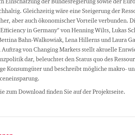
ch Einschätzung der Bundesregierung sowie der Eur
hhaltig. Gleichzeitig wäre eine Steigerung der Ress
cher, aber auch ökonomischer Vorteile verbunden. D
e Efficiency in Germany" von Henning Wilts, Lukas Sc
 Bettina Bahn-Walkowiak, Lena Hillerns und Laura G
m Auftrag von Changing Markets stellt aktuelle Entw
nzpolitik dar, beleuchtet den Status quo des Ressour
bige Konsumgüter und beschreibt mögliche makro- u
rceneinsparung.
ie zum Download finden Sie auf der Projektseite.