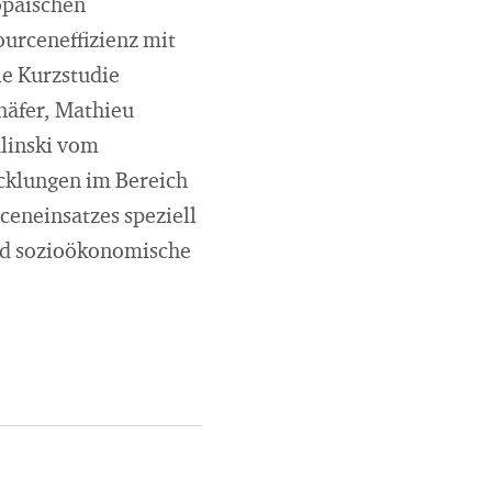
opäischen
ourceneffizienz mit
ie Kurzstudie
häfer, Mathieu
alinski vom
icklungen im Bereich
ceneinsatzes speziell
nd sozioökonomische