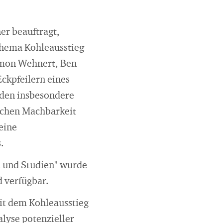
er beauftragt,
Thema Kohleausstieg
Timon Wehnert, Ben
ckpfeilern eines
rden insbesondere
ichen Machbarkeit
eine
.
n und Studien" wurde
d verfügbar.
mit dem Kohleausstieg
lyse potenzieller