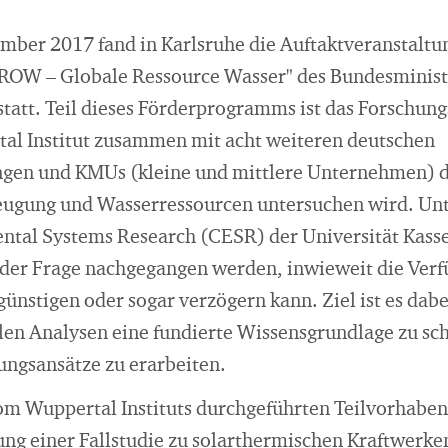
mber 2017 fand in Karlsruhe die Auftaktveranstaltun
W – Globale Ressource Wasser" des Bundesminist
tatt. Teil dieses Förderprogramms ist das Forschu
al Institut zusammen mit acht weiteren deutschen
gen und KMUs (kleine und mittlere Unternehmen) di
eugung und Wasserressourcen untersuchen wird. Unt
ntal Systems Research (CESR) der Universität Kassel
 der Frage nachgegangen werden, inwieweit die Verf
nstigen oder sogar verzögern kann. Ziel ist es dabe
len Analysen eine fundierte Wissensgrundlage zu sc
ungsansätze zu erarbeiten.
om Wuppertal Instituts durchgeführten Teilvorhabens
ng einer Fallstudie zu solarthermischen Kraftwerke