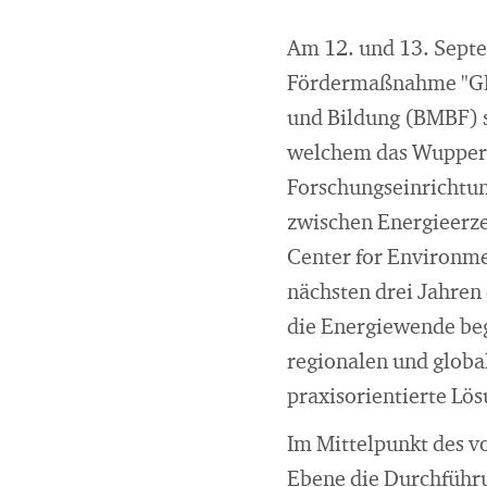
Am 12. und 13. Septe
Fördermaßnahme "GRO
und Bildung (BMBF) s
welchem das Wuppert
Forschungseinrichtun
zwischen Energieerz
Center for Environme
nächsten drei Jahren
die Energiewende begü
regionalen und globa
praxisorientierte Lös
Im Mittelpunkt des v
Ebene die Durchführu