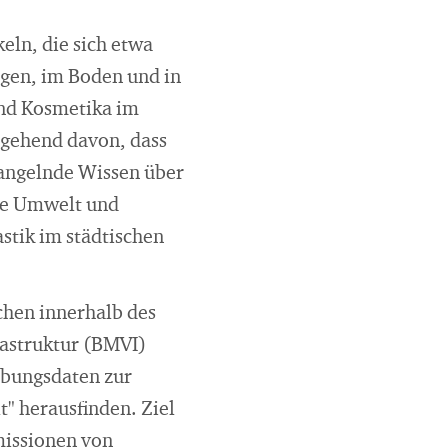
eln, die sich etwa
agen, im Boden und in
und Kosmetika im
sgehend davon, dass
mangelnde Wissen über
ie Umwelt und
astik im städtischen
chen innerhalb des
rastruktur (BMVI)
ebungsdaten zur
" herausfinden. Ziel
Emissionen von