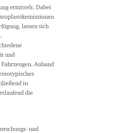
ung ermittelt. Dabei
ikroplastikemissionen
fügung, lassen sich
.
schiedene
ät und
n Fahrzeugen. Anhand
rototypisches
hließend in
rtlaufend die
Forschungs- und