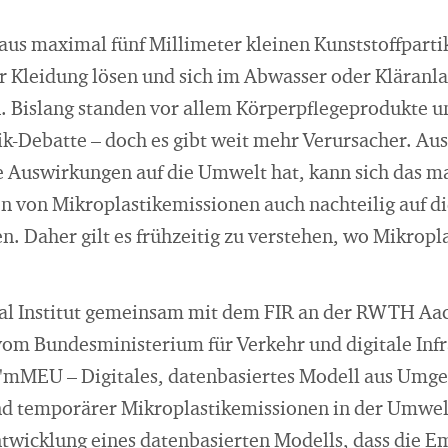
aus maximal fünf Millimeter kleinen Kunststoffpartik
 Kleidung lösen und sich im Abwasser oder Kläranl
n. Bislang standen vor allem Körperpflegeprodukte 
ik-Debatte – doch es gibt weit mehr Verursacher. Au
e Auswirkungen auf die Umwelt hat, kann sich das 
 von Mikroplastikemissionen auch nachteilig auf d
n. Daher gilt es frühzeitig zu verstehen, wo Mikropl
al Institut gemeinsam mit dem FIR an der RWTH Aa
vom Bundesministerium für Verkehr und digitale Inf
 "mMEU – Digitales, datenbasiertes Modell aus Umg
nd temporärer Mikroplastikemissionen in der Umwelt
Entwicklung eines datenbasierten Modells, dass die 