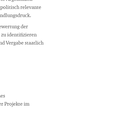
olitisch relevante
andlungsdruck.
Bewertung der
u identifizieren
nd Vergabe staatlich
nes
er Projekte im