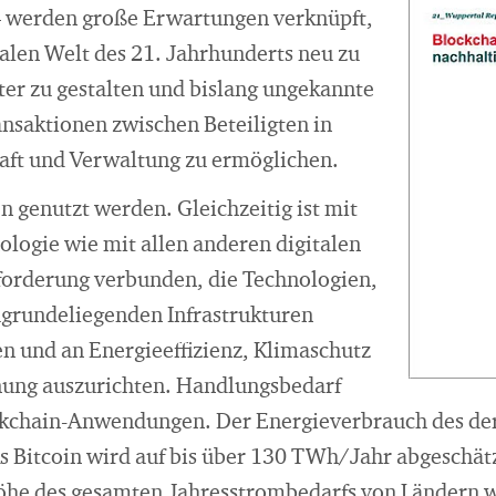
– werden große Erwartungen verknüpft,
talen Welt des 21. Jahrhunderts neu zu
nter zu gestalten und bislang ungekannte
ansaktionen zwischen Beteiligten in
haft und Verwaltung zu ermöglichen.
 genutzt werden. Gleichzeitig ist mit
ologie wie mit allen anderen digitalen
forderung verbunden, die Technologien,
rundeliegenden Infrastrukturen
en und an Energieeffizienz, Klimaschutz
ung auszurichten. Handlungsbedarf
ckchain-Anwendungen. Der Energieverbrauch des der
 Bitcoin wird auf bis über 130 TWh/Jahr abgeschät
he des gesamten Jahresstrombedarfs von Ländern w