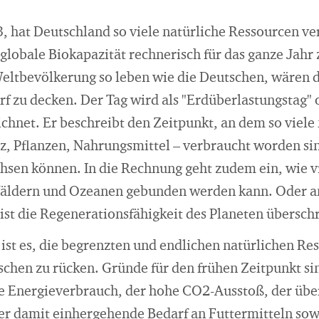
3, hat Deutschland so viele natürliche Ressourcen v
globale Biokapazität rechnerisch für das ganze Jahr
ltbevölkerung so leben wie die Deutschen, wären d
f zu decken. Der Tag wird als "Erdüberlastungstag" 
chnet. Er beschreibt den Zeitpunkt, an dem so viele 
z, Pflanzen, Nahrungsmittel – verbraucht worden si
hsen können. In die Rechnung geht zudem ein, wie v
 Wäldern und Ozeanen gebunden werden kann. Oder a
ist die Regenerationsfähigkeit des Planeten übersch
 ist es, die begrenzten und endlichen natürlichen Re
chen zu rücken. Gründe für den frühen Zeitpunkt si
he Energieverbrauch, der hohe CO2-Ausstoß, der üb
r damit einhergehende Bedarf an Futtermitteln sowi