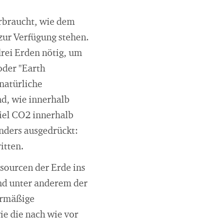
erbraucht, wie dem
 zur Verfügung stehen.
rei Erden nötig, um
oder "Earth
natürliche
nd, wie innerhalb
iel CO2 innerhalb
nders ausgedrückt:
ritten.
ssourcen der Erde ins
nd unter anderem der
ermäßige
e die nach wie vor