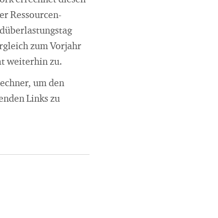
ork errechnet diesen
rer Ressourcen-
düberlastungstag
ergleich zum Vorjahr
t weiterhin zu.
Rechner, um den
enden Links zu