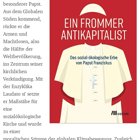
besonderer Papst.
Aus dem Globalen
Süden kommend,
rückte er die
Armen und
Machtlosen, also
die Hälfte der
Weltbevölkerung,
ins Zentrum seiner
kirchlichen
Verkündigung. Mit
der Enzyklika
Laudato si' setzte
er Maßstäbe für
eine
sozialökologische
Kirche und wurde
zu einer
moralischen Stimme der globalen Klimabewegung. Zugleich