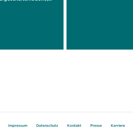
l- und
strategien und den
len Produktpass
Impressum
Datenschutz
Kontakt
Presse
Karriere