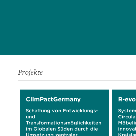
Projekte
ClimPactGermany
R-evo
Schaffung von Entwicklungs-
System
und
Circul
Transformationsmöglichkeiten
Möbeli
im Globalen Süden durch die
innova
Umsetzung zentraler
Kreisla