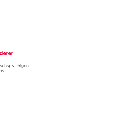
derer
tschsprachigen
ns