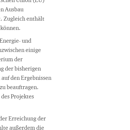
ischen Union (EU)
en Ausbau
. Zugleich enthält
 können.
 Energie- und
nzwischen einige
erium der
g der bisherigen
 auf den Ergebnissen
zu beauftragen.
des Projektes
der Erreichung der
hlte außerdem die