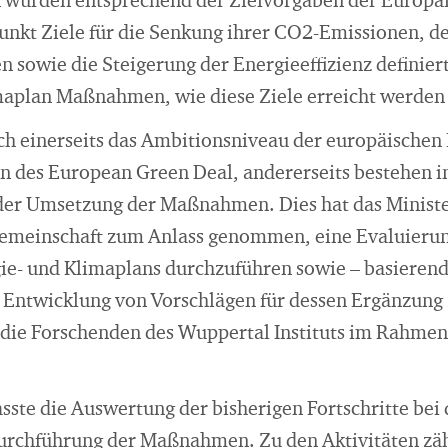
n wurden entsprechend der Zielvorgaben der Europä
nkt Ziele für die Senkung ihrer CO2-Emissionen, d
 sowie die Steigerung der Energieeffizienz definiert
maplan Maßnahmen, wie diese Ziele erreicht werden
ich einerseits das Ambitionsniveau der europäischen
 des European Green Deal, andererseits bestehen i
 der Umsetzung der Maßnahmen. Dies hat das Minist
emeinschaft zum Anlass genommen, eine Evaluierun
e- und Klimaplans durchzuführen sowie – basierend
e Entwicklung von Vorschlägen für dessen Ergänzung 
die Forschenden des Wuppertal Instituts im Rahmen 
sste die Auswertung der bisherigen Fortschritte bei 
Durchführung der Maßnahmen. Zu den Aktivitäten zä