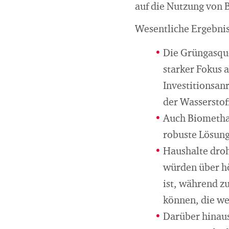
auf die Nutzung von
Wesentliche Ergebnis
Die Grüngasquo
starker Fokus a
Investitionsan
der Wasserstof
Auch Biomethan
robuste Lösung
Haushalte droh
würden über hö
ist, während z
können, die we
Darüber hinaus