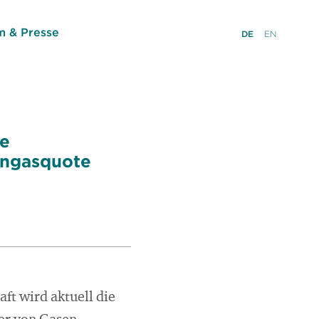
 & Presse
DE
EN
ie
üngasquote
ft wird aktuell die