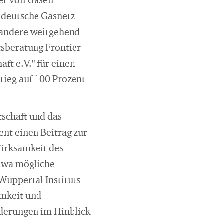
ger von Gasen
s deutsche Gasnetz
 andere weitgehend
tsberatung Frontier
ft e.V." für einen
ieg auf 100 Prozent
tschaft und das
nt einen Beitrag zur
Wirksamkeit des
etwa mögliche
Wuppertal Instituts
amkeit und
derungen im Hinblick