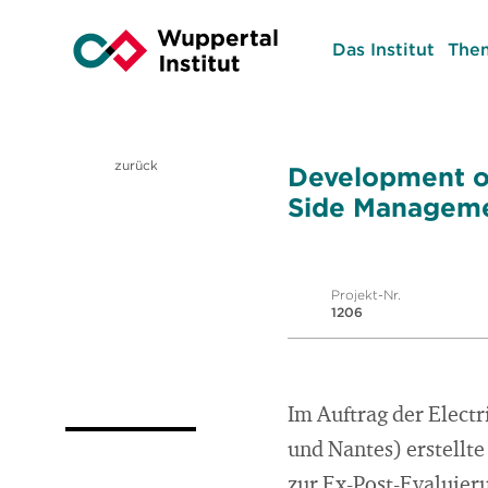
Das Institut
The
zurück
Development o
Side Manageme
Projekt-Nr.
1206
Im Auftrag der Elect
und Nantes) erstellt
zur Ex-Post-Evaluie