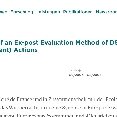
men
Forschung
Leistungen
Publikationen
Newsroom
f an Ex-post Evaluation Method of 
nt) Actions
Laufzeit
09/2004 - 08/2005
ricité de France und in Zusammenarbeit mit der Ecole
e das Wuppertal Institut eine Synopse in Europa ve
rung von Energiespar-Programmen und -Dienstleist