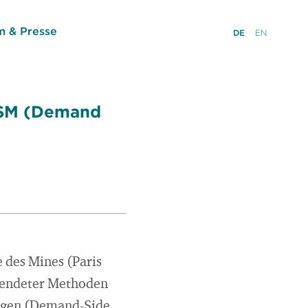
 & Presse
DE
EN
DSM (Demand
 des Mines (Paris
rwendeter Methoden
ungen (Demand-Side