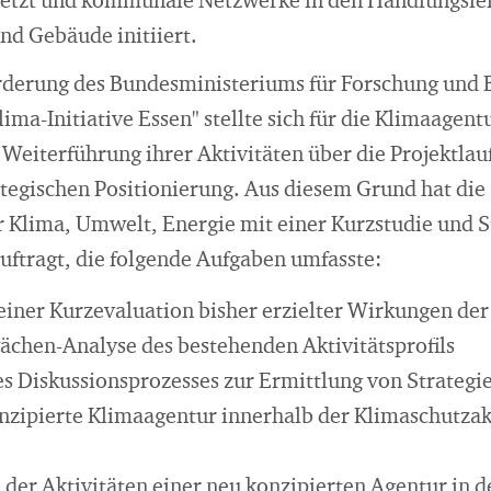
tzt und kommunale Netzwerke in den Handlungsfe
nd Gebäude initiiert.
rderung des Bundesministeriums für Forschung und B
ima-Initiative Essen" stellte sich für die Klimaagent
 Weiterführung ihrer Aktivitäten über die Projektlau
ategischen Positionierung. Aus diesem Grund hat die 
r Klima, Umwelt, Energie mit einer Kurzstudie und S
uftragt, die folgende Aufgaben umfasste:
iner Kurzevaluation bisher erzielter Wirkungen de
chen-Analyse des bestehenden Aktivitätsprofils
nes Diskussionsprozesses zur Ermittlung von Strat
onzipierte Klimaagentur innerhalb der Klimaschutzak
 der Aktivitäten einer neu konzipierten Agentur in d