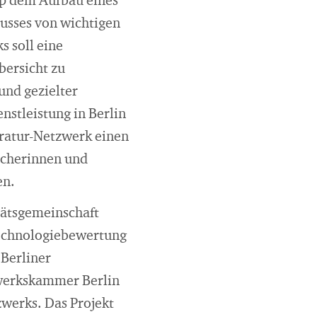
Rep dem Aufbau eines
usses von wichtigen
s soll eine
bersicht zu
und gezielter
nstleistung in Berlin
aratur-Netzwerk einen
ucherinnen und
en.
tätsgemeinschaft
 Technologiebewertung
 Berliner
werkskammer Berlin
werks. Das Projekt