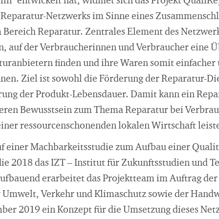
rlin" entwickelt hat, widmet sich das Projekt Quali
n Reparatur-Netzwerks im Sinne eines Zusammenschl
m Bereich Reparatur. Zentrales Element des Netzwerk
in, auf der Verbraucherinnen und Verbraucher eine Ü
turanbietern finden und ihre Waren somit einfacher 
nen. Ziel ist sowohl die Förderung der Reparatur-Die
erung der Produkt-Lebensdauer. Damit kann ein Rep
heren Bewusstsein zum Thema Reparatur bei Verbra
iner ressourcenschonenden lokalen Wirtschaft leist
auf einer Machbarkeitsstudie zum Aufbau einer Quali
die 2018 das IZT – Institut für Zukunftsstudien und
aufbauend erarbeitet das Projektteam im Auftrag der
r Umwelt, Verkehr und Klimaschutz sowie der Hand
ber 2019 ein Konzept für die Umsetzung dieses Netz