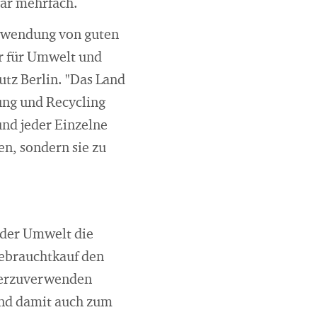
gar mehrfach.
erwendung von guten
är für Umwelt und
tz Berlin. "Das Land
ung und Recycling
und jeder Einzelne
en, sondern sie zu
z der Umwelt die
Gebrauchtkauf den
derzuverwenden
und damit auch zum