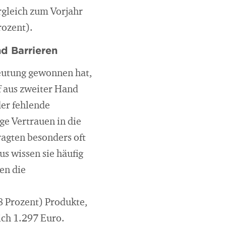
rgleich zum Vorjahr
rozent).
nd Barrieren
eutung gewonnen hat,
f aus zweiter Hand
der fehlende
ge Vertrauen in die
ragten besonders oft
s wissen sie häufig
en die
8 Prozent) Produkte,
ich 1.297 Euro.