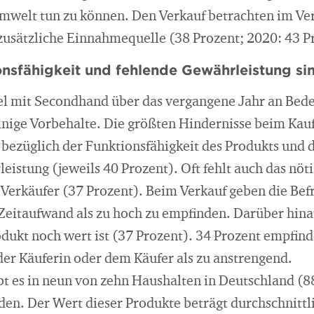
Umwelt tun zu können. Den Verkauf betrachten im Ve
 zusätzliche Einnahmequelle (38 Prozent; 2020: 43 P
onsfähigkeit und fehlende Gewährleistung si
l mit Secondhand über das vergangene Jahr an Bed
inige Vorbehalte. Die größten Hindernisse beim Kau
 bezüglich der Funktionsfähigkeit des Produkts und 
istung (jeweils 40 Prozent). Oft fehlt auch das nöti
 Verkäufer (37 Prozent). Beim Verkauf geben die Bef
Zeitaufwand als zu hoch zu empfinden. Darüber hinau
rodukt noch wert ist (37 Prozent). 34 Prozent empfind
r Käuferin oder dem Käufer als zu anstrengend.
bt es in neun von zehn Haushalten in Deutschland (8
den. Der Wert dieser Produkte beträgt durchschnittl