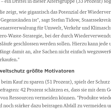
– ein Drittel in dieser Altersgruppe (33 Prozent) so
die zeigt, wie gigantisch das Potenzial der Wiederv
 Gegenständen ist", sagt Stefan Tidow, Staatssekret
Senatsverwaltung für Umwelt, Verkehr und Klimaschu
 Zero-Waste-Strategie, bei der durch Wiederverwend
släufe geschlossen werden sollen. Hierzu kann jede 
fängt damit an, alte Sachen nicht einfach wegzuwerf
erkaufen."
eltschutz größte Motivatoren
 beim Kauf zu sparen (51 Prozent), spielt der Schut
Befragten: 42 Prozent schätzen es, dass sie mit dem 
 von Ressourcen vermeiden können. "Produkte wie
d noch stärker dazu beitragen Abfall zu vermeiden 