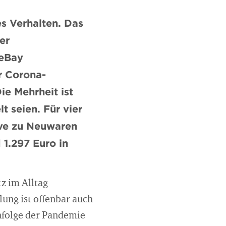
s Verhalten. Das
er
 eBay
r Corona-
e Mehrheit ist
 seien. Für vier
ive zu Neuwaren
 1.297 Euro in
z im Alltag
ung ist offenbar auch
nfolge der Pandemie