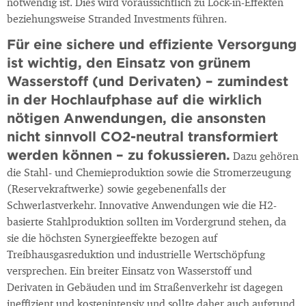
notwendig ist. Dies wird voraussichtlich zu Lock-in-Effekten
beziehungsweise Stranded Investments führen.
Für eine sichere und effiziente Versorgung
ist wichtig, den Einsatz von grünem
Wasserstoff (und Derivaten) – zumindest
in der Hochlaufphase auf die wirklich
nötigen Anwendungen, die ansonsten
nicht sinnvoll CO2-neutral transformiert
werden können – zu fokussieren.
Dazu gehören
die Stahl- und Chemieproduktion sowie die Stromerzeugung
(Reservekraftwerke) sowie gegebenenfalls der
Schwerlastverkehr. Innovative Anwendungen wie die H2-
basierte Stahlproduktion sollten im Vordergrund stehen, da
sie die höchsten Synergieeffekte bezogen auf
Treibhausgasreduktion und industrielle Wertschöpfung
versprechen. Ein breiter Einsatz von Wasserstoff und
Derivaten in Gebäuden und im Straßenverkehr ist dagegen
ineffizient und kostenintensiv und sollte daher auch aufgrund