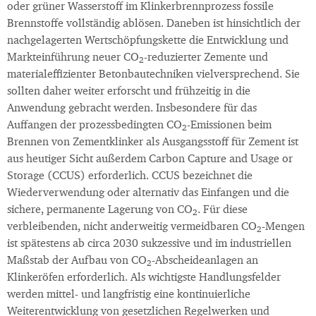
oder grüner Wasserstoff im Klinkerbrennprozess fossile
Brennstoffe vollständig ablösen. Daneben ist hinsichtlich der
nachgelagerten Wertschöpfungskette die Entwicklung und
Markteinführung neuer CO
-reduzierter Zemente und
2
materialeffizienter Betonbautechniken vielversprechend. Sie
sollten daher weiter erforscht und frühzeitig in die
Anwendung gebracht werden. Insbesondere für das
Auffangen der prozessbedingten CO
-Emissionen beim
2
Brennen von Zementklinker als Ausgangsstoff für Zement ist
aus heutiger Sicht außerdem Carbon Capture and Usage or
Storage (CCUS) erforderlich. CCUS bezeichnet die
Wiederverwendung oder alternativ das Einfangen und die
sichere, permanente Lagerung von CO
. Für diese
2
verbleibenden, nicht anderweitig vermeidbaren CO
-Mengen
2
ist spätestens ab circa 2030 sukzessive und im industriellen
Maßstab der Aufbau von CO
-Abscheideanlagen an
2
Klinkeröfen erforderlich. Als wichtigste Handlungsfelder
werden mittel- und langfristig eine kontinuierliche
Weiterentwicklung von gesetzlichen Regelwerken und