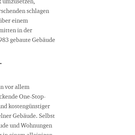
x umzusetzen,
orschenden schlagen
 über einem
itten in der
 1983 gebaute Gebäude
-
n vor allem
eckende One-Stop-
und kostengünstiger
elner Gebäude. Selbst
bäude und Wohnungen