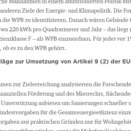
liche Maßnahmen in einem ambitionierten Politik-Mi
 anderen Ziele der Energie- und Klimapolitik. Die F
 die WPB zu identifizieren. Danach wären Gebäude
wa 220 kWh pro Quadratmeter und Jahr – das liegt m
izienzklasse F – als WPB einzuordnen. Für jedes vor
, ob es zu den WPB gehört.
ge zur Umsetzung von Artikel 9 (2) der EU
en zur Zielerreichung analysierten die Forschende
inanziellen Förderung und des Mietrechts, flächend
e Unterstützung anbieten um Sanierungen schneller 
ndestvorgaben für die Gesamtenergieeffizienz einz
orgaben aus praktischen Gründen nur für Wohnge