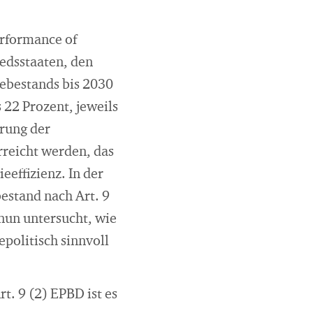
erformance of
iedsstaaten, den
ebestands bis 2030
22 Prozent, jeweils
rung der
rreicht werden, das
effizienz. In der
stand nach Art. 9
nun untersucht, wie
epolitisch sinnvoll
t. 9 (2) EPBD ist es