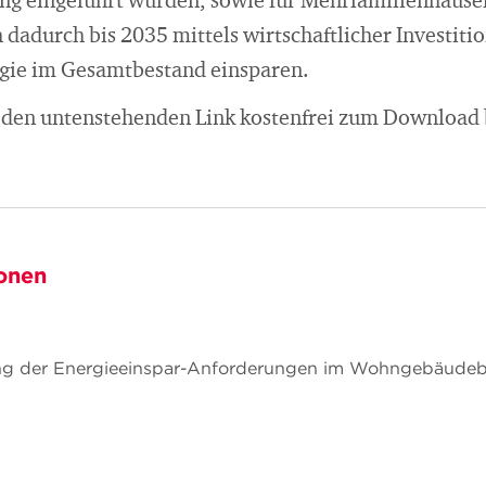
g eingeführt würden, sowie für Mehrfamilienhäuser
 dadurch bis 2035 mittels wirtschaftlicher Investiti
gie im Gesamtbestand einsparen.
r den untenstehenden Link kostenfrei zum Download 
onen
g der Energieeinspar-Anforderungen im Wohngebäudebe