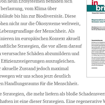
s von neun Erdsystemen befinden sich
 Überlastung, vom Klima über
läufe bis hin zur Biodiversität. Diese
hen nicht nur die Ökosysteme weltweit,
Lebensgrundlage der Menschheit. Als
nieren im europäischen Kontext aktuell
haftliche Strategien, die vor allem darauf
h verursachte Schäden abzumildern und
 Effizienzsteigerungen auszugleichen.
er aktuelle Zustand jedoch maximal
bewegen wir uns schon jetzt deutlich
en Handlungsraums für die Menschheit.
e Strategien, die mehr liefern als bloße Schadensve
aften ist eine dieser Strategien. Eine regenerative W