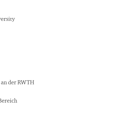
ersity
. an der RWTH
Bereich