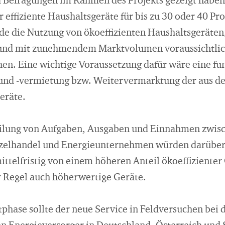
 Befragungen im Rahmen des Projekts gezeigt haben
r effiziente Haushaltsgeräte für bis zu 30 oder 40 Pr
rde die Nutzung von ökoeffizienten Haushaltsgeräten,
und mit zunehmendem Marktvolumen voraussichtlic
en. Eine wichtige Voraussetzung dafür wäre eine fu
und -vermietung bzw. Weitervermarktung der aus de
räte.
teilung von Aufgaben, Ausgaben und Einnahmen zwis
nzelhandel und Energieunternehmen würden darüber 
ttelfristig von einem höheren Anteil ökoeffizienter 
er Regel auch höherwertige Geräte.
ktphase sollte der neue Service in Feldversuchen bei