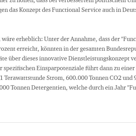
aher zu hoffen, dass bei verbessertem politischem Um
gen das Konzept des Functional Service auch in Deu
wäre erheblich: Unter der Annahme, dass der "Funct
rozent erreicht, könnten in der gesamten Bundesrepub
äte über dieses innovative Dienstleistungskonzept v
 spezifischen Einsparpotenziale führt dann zu einer
 1 Terawattstunde Strom, 600.000 Tonnen CO2 und 
000 Tonnen Detergentien, welche durch ein Jahr "Fu