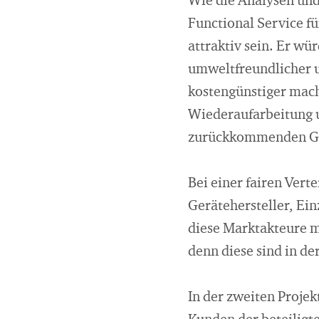
Wie die Analysen und
Functional Service fü
attraktiv sein. Er wü
umweltfreundlicher 
kostengünstiger mach
Wiederaufarbeitung 
zurückkommenden Ge
Bei einer fairen Ver
Gerätehersteller, Ei
diese Marktakteure mi
denn diese sind in d
In der zweiten Proje