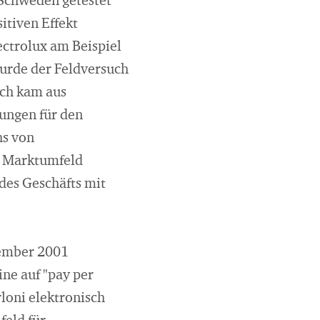
 Schweden getestet
itiven Effekt
ectrolux am Beispiel
urde der Feldversuch
ich kam aus
ungen für den
hs von
as Marktumfeld
des Geschäfts mit
tember 2001
e auf "pay per
loni elektronisch