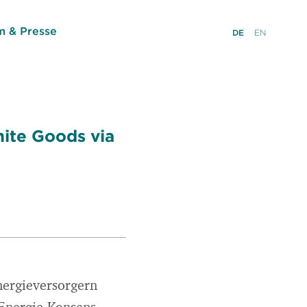
 & Presse
DE
EN
hite Goods via
nergieversorgern