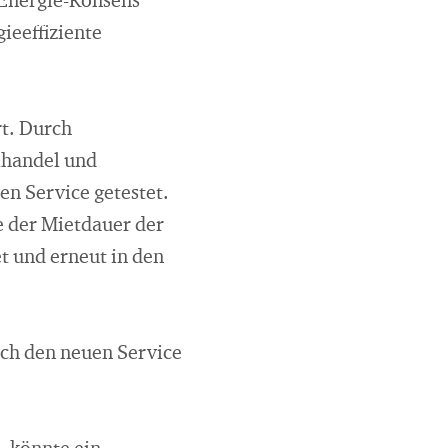
 Energie-Konsens
ieeffiziente
rt. Durch
lhandel und
n Service getestet.
e der Mietdauer der
t und erneut in den
ch den neuen Service