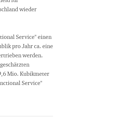
feld für
tschland wieder
ional Service" einen
lik pro Jahr ca. eine
ertrieben werden.
 geschätzten
9,6 Mio. Kubikmeter
nctional Service"