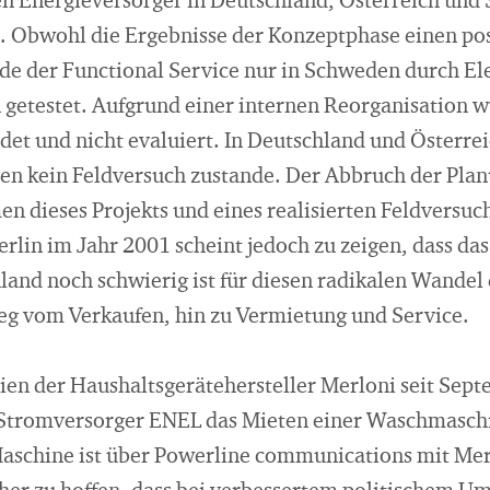
en Energieversorger in Deutschland, Österreich und
. Obwohl die Ergebnisse der Konzeptphase einen pos
de der Functional Service nur in Schweden durch El
etestet. Aufgrund einer internen Reorganisation w
det und nicht evaluiert. In Deutschland und Österre
n kein Feldversuch zustande. Der Abbruch der Plan
n dieses Projekts und eines realisierten Feldversuc
erlin im Jahr 2001 scheint jedoch zu zeigen, dass d
land noch schwierig ist für diesen radikalen Wandel 
eg vom Verkaufen, hin zu Vermietung und Service.
alien der Haushaltsgerätehersteller Merloni seit Sep
tromversorger ENEL das Mieten einer Waschmaschin
Maschine ist über Powerline communications mit Mer