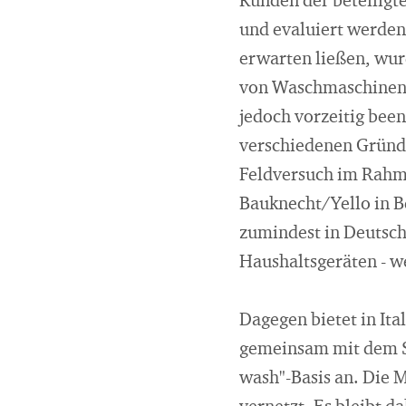
Kunden der beteiligt
und evaluiert werden
erwarten ließen, wur
von Waschmaschinen g
jedoch vorzeitig been
verschiedenen Gründe
Feldversuch im Rahme
Bauknecht/Yello in B
zumindest in Deutsch
Haushaltsgeräten - w
Dagegen bietet in It
gemeinsam mit dem S
wash"-Basis an. Die 