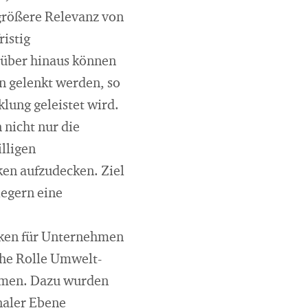
größere Relevanz von
istig
rüber hinaus können
 gelenkt werden, so
lung geleistet wird.
nicht nur die
illigen
ken aufzudecken. Ziel
legern eine
iken für Unternehmen
che Rolle Umwelt-
ehmen. Dazu wurden
onaler Ebene