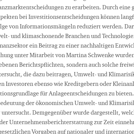
nanzmarktentscheidungen zu erarbeiten. Durch eine 
ekten bei Investitionsentscheidungen können langfr
olge von Informationsmängeln reduziert werden. Da
elt- und klimaschonende Branchen und Technologien
nanzsektor ein Beitrag zu einer nachhaltigen Entwick
hung unter Mitarbeit von Martina Schwenke wurden 
ebenen Berichtspflichten, sondern auch solche freiw
tersucht, die dazu beitragen, Umwelt- und Klimarisi
len Investoren ebenso wie Kreditgebern oder Kleinan
tionsgrundlage für Anlageentscheidungen zu bieten.
Bedeutung der ökonomischen Umwelt- und Klimaris
 untersucht. Demgegenüber wurde dargestellt, wel
 der Unternehmensberichterstattung zur Zeit einn
 gesetzlichen Vorgaben auf nationaler und internati