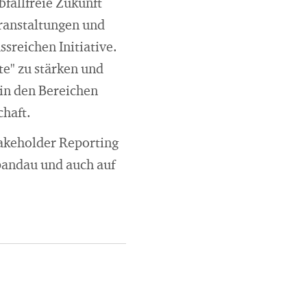
bfallfreie Zukunft
eranstaltungen und
sreichen Initiative.
e" zu stärken und
 in den Bereichen
haft.
takeholder Reporting
pandau und auch auf