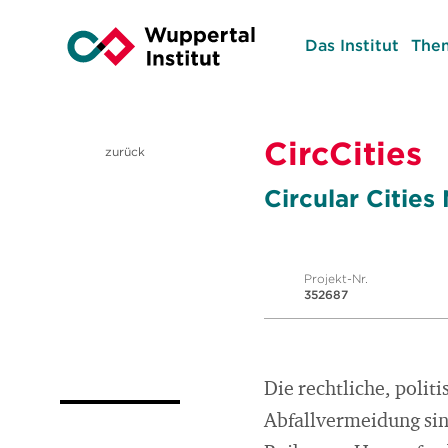
Das Institut
The
CircCities
zurück
Circular Citie
Projekt-Nr.
352687
Die rechtliche, polit
Abfallvermeidung sind