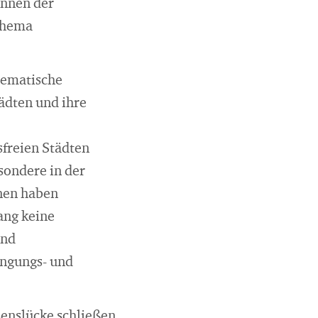
innen der
 Thema
stematische
ädten und ihre
sfreien Städten
sondere in der
nen haben
ang keine
und
ingungs- und
senslücke schließen