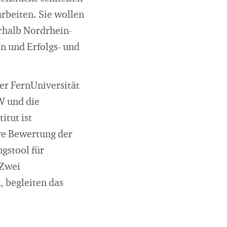
beiten. Sie wollen
erhalb Nordrhein-
n und Erfolgs- und
er FernUniversität
W und die
itut ist
ive Bewertung der
gstool für
 Zwei
 begleiten das