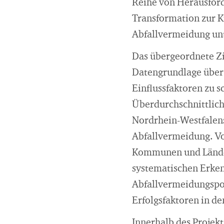
Reihe von Herausforde
Transformation zur K
Abfallvermeidung unt
Das übergeordnete Zie
Datengrundlage über
Einflussfaktoren zu s
Überdurchschnittlich
Nordrhein-Westfalens
Abfallvermeidung. V
Kommunen und Länder
systematischen Erken
Abfallvermeidungspol
Erfolgsfaktoren in 
Innerhalb des Projek