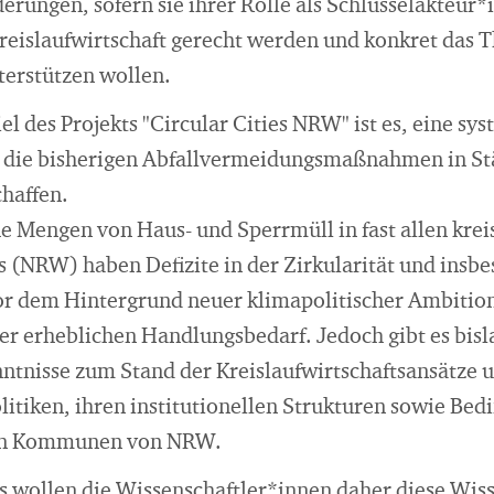
rungen, sofern sie ihrer Rolle als Schlüsselakteur*
reislaufwirtschaft gerecht werden und konkret das
erstützen wollen.
l des Projekts "Circular Cities NRW" ist es, eine sy
 die bisherigen Abfallvermeidungsmaßnahmen in St
chaffen.
e Mengen von Haus- und Sperrmüll in fast allen krei
 (NRW) haben Defizite in der Zirkularität und insbe
or dem Hintergrund neuer klimapolitischer Ambitio
 erheblichen Handlungsbedarf. Jedoch gibt es bisl
ntnisse zum Stand der Kreislaufwirtschaftsansätze 
itiken, ihren institutionellen Strukturen sowie Bed
den Kommunen von NRW.
ts wollen die Wissenschaftler*innen daher diese Wis