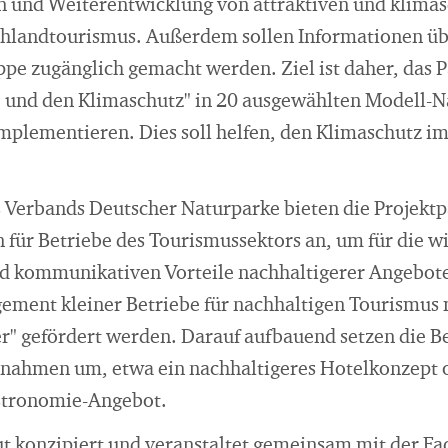
n und Weiterentwicklung von attraktiven und klim
hlandtourismus. Außerdem sollen Informationen üb
uppe zugänglich gemacht werden. Ziel ist daher, da
e und den Klimaschutz" in 20 ausgewählten Modell-Na
mplementieren. Dies soll helfen, den Klimaschutz i
s Verbands Deutscher Naturparke bieten die Projekt
für Betriebe des Tourismussektors an, um für die wi
 kommunikativen Vorteile nachhaltigerer Angebote 
ement kleiner Betriebe für nachhaltigen Tourismus
er" gefördert werden. Darauf aufbauend setzen die B
ahmen um, etwa ein nachhaltigeres Hotelkonzept o
stronomie-Angebot.
ut konzipiert und veranstaltet gemeinsam mit der F