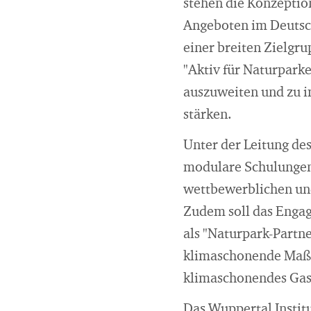
stehen die Konzeptio
Angeboten im Deutsc
einer breiten Zielgr
"Aktiv für Naturpark
auszuweiten und zu i
stärken.
Unter der Leitung de
modulare Schulungen 
wettbewerblichen und
Zudem soll das Engag
als "Naturpark-Partn
klimaschonende Maßn
klimaschonendes Ga
Das Wuppertal Instit