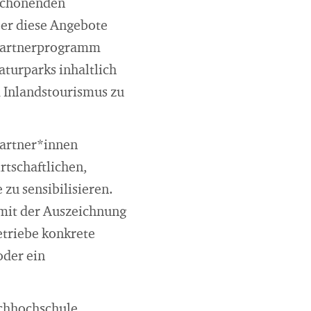
aschonenden
er diese Angebote
s Partnerprogramm
turparks inhaltlich
m Inlandstourismus zu
partner*innen
rtschaftlichen,
zu sensibilisieren.
 mit der Auszeichnung
etriebe konkrete
der ein
achhochschule