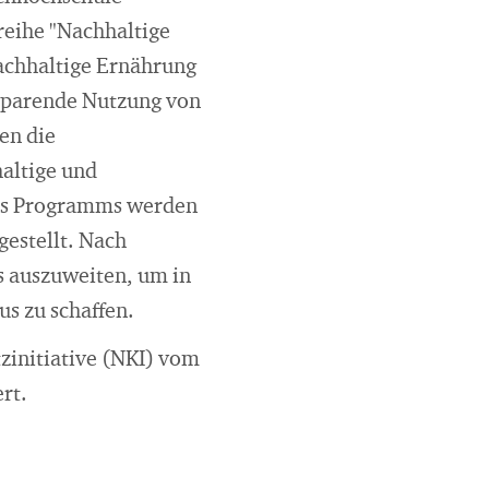
reihe "Nachhaltige
achhaltige Ernährung
esparende Nutzung von
en die
altige und
es Programms werden
gestellt. Nach
s auszuweiten, um in
s zu schaffen.
zinitiative (NKI) vom
rt.