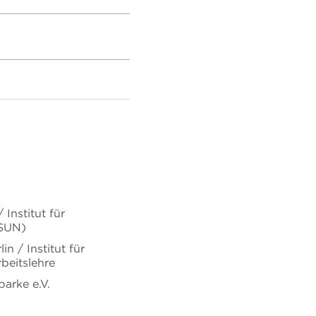
Institut für
ISUN)
in / Institut für
beitslehre
arke e.V.