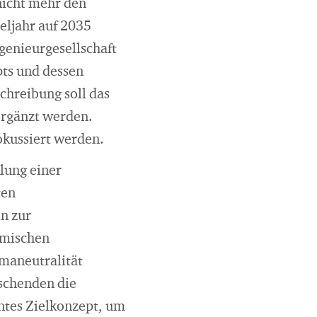
 nicht mehr den
eljahr auf 2035
genieurgesellschaft
pts und dessen
chreibung soll das
ergänzt werden.
okussiert werden.
lung einer
ten
n zur
emischen
maneutralität
schenden die
entes Zielkonzept, um