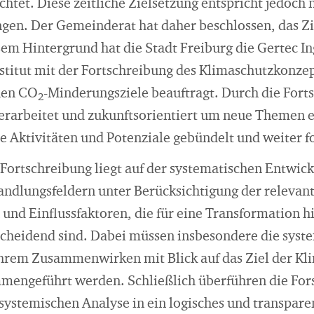
chtet. Diese zeitliche Zielsetzung entspricht jedoch
ngen. Der Gemeinderat hat daher beschlossen, das Zi
em Hintergrund hat die Stadt Freiburg die Gertec In
stitut mit der Fortschreibung des Klimaschutzkonze
uen CO
-Minderungsziele beauftragt. Durch die Forts
2
erarbeitet und zukunftsorientiert um neue Themen 
e Aktivitäten und Potenziale gebündelt und weiter f
Fortschreibung liegt auf der systematischen Entwick
ndlungsfeldern unter Berücksichtigung der relevan
d Einflussfaktoren, die für eine Transformation hi
scheidend sind. Dabei müssen insbesondere die syst
rem Zusammenwirken mit Blick auf das Ziel der Kli
mengeführt werden. Schließlich überführen die For
 systemischen Analyse in ein logisches und transpar