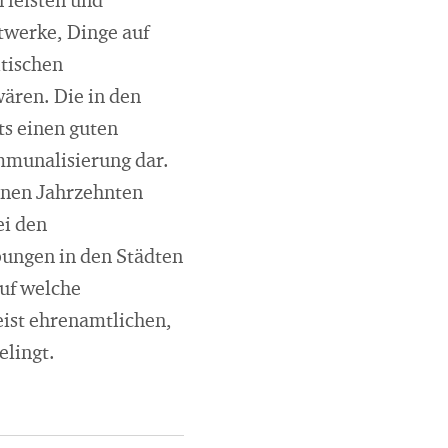
 leisten und
twerke, Dinge auf
tischen
wären. Die in den
ts einen guten
munalisierung dar.
enen Jahrzehnten
ei den
ungen in den Städten
auf welche
ist ehrenamtlichen,
elingt.