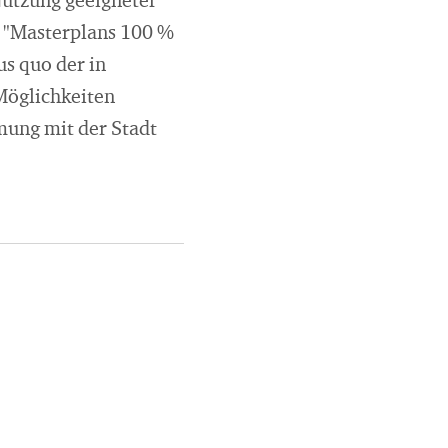
Nutzung geeigneter
 "Masterplans 100 %
s quo der in
Möglichkeiten
mung mit der Stadt