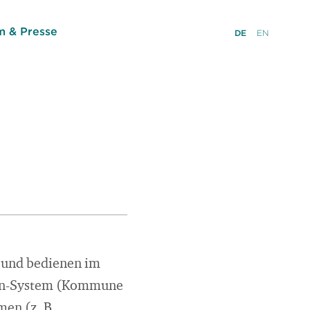
 & Presse
DE
EN
g und bedienen im
nen-System (Kommune
en (z. B.