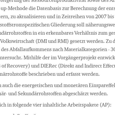
Steigerung der Ressourcenproduktivität sowie des An
-up-Methode die Datenbasis zur Berechnung der en
ern, zu aktualisieren und in Zeitreihen von 2007 bis
stoffstromspezifischen Gliederung soll näherungswe
ärrohstoffen in ein erkennbares Verhältnis zum g
 Volkswirtschaft (DMI und RMI) gesetzt werden. Zu
e des Abfallaufkommens nach Materialkategorien - 
untersucht. Mithilfe der im Vorgängerprojekt entwic
 of Recovery) und DIERec (Direkt and Indirect Effect
märrohstoffe beschrieben und erfasst werden.
n auch die energetischen und monetären Einspareffe
mär- und Sekundärrohstoffen abgeschätzt werden.
ich in folgende vier inhaltliche Arbeitspakete (AP):