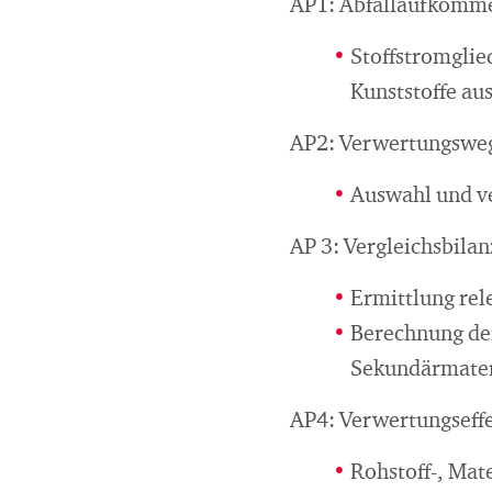
AP1: Abfallaufkomme
Stoffstromglie
Kunststoffe au
AP2: Verwertungsweg
Auswahl und ve
AP 3: Vergleichsbila
Ermittlung rel
Berechnung der
Sekundärmater
AP4: Verwertungseffek
Rohstoff-, Mat