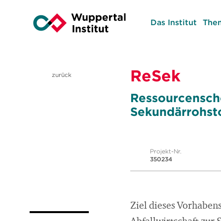
Das Institut
The
ReSek
zurück
Ressourcenscho
Sekundärrohsto
Projekt-Nr.
350234
Ziel dieses Vorhabens