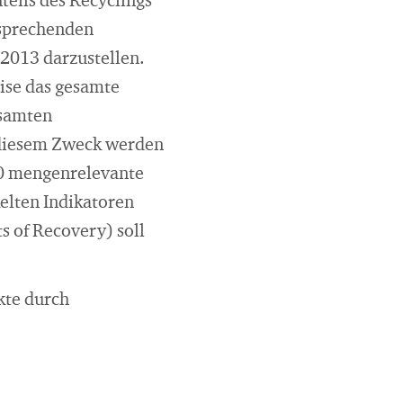
teils des Recyclings"
tsprechenden
 2013 darzustellen.
ise das gesamte
esamten
 diesem Zweck werden
30 mengenrelevante
kelten Indikatoren
s of Recovery) soll
kte durch