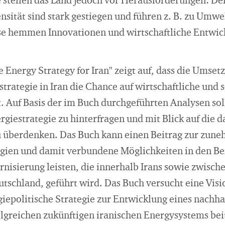
 stellen das Land jedoch vor Herausforderun­gen: D
ensität sind stark gestiegen und führen z. B. zu Um
se hemmen Innovationen und wirtschaftliche Entwic
 Energy Strategy for Iran" zeigt auf, dass die Umset
trategie in Iran die Chance auf wirtschaftliche und 
. Auf Basis der im Buch durchgeführten Analysen soll
rgiestrategie zu hinterfragen und mit Blick auf die d
u überdenken. Das Buch kann einen Beitrag zur zun
rgien und damit verbundene Möglichkeiten in den Ber
nisierung leisten, die innerhalb Irans sowie zwisch
utschland, geführt wird. Das Buch versucht eine Visi
iepolitische Strategie zur Entwicklung eines nachha
folgreichen zukünftigen iranischen Energysystems be