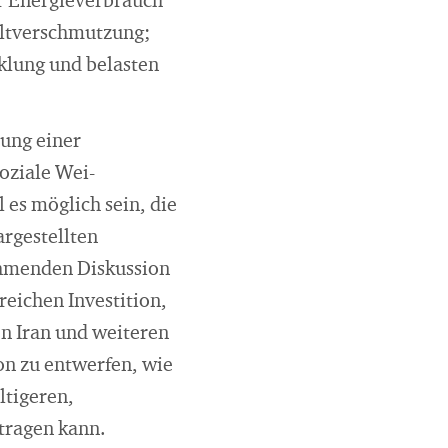
er Energieverbrauch
weltverschmutzung;
klung und belasten
zung einer
soziale Wei­
 es möglich sein, die
argestellten
ehmenden Diskussion
eichen Investition,
en Iran und weiteren
on zu entwerfen, wie
ltigeren,
itragen kann.