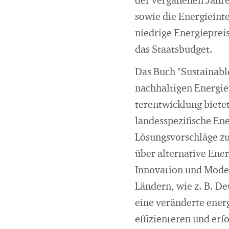
der verganenen Jahre
sowie die Energieint
niedrige Energieprei
das Staatsbudget.
Das Buch "Sustainable
nachhaltigen Energies
terentwicklung bietet
landesspezifische Ene
Lösungsvorschläge z
über alternative Ene
Innovation und Moder
Ländern, wie z. B. De
eine veränderte energ
effizienteren und er