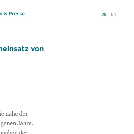
 & Presse
DE
EN
neinsatz von
ie nahe der
ngenen Jahre.
ngaben der