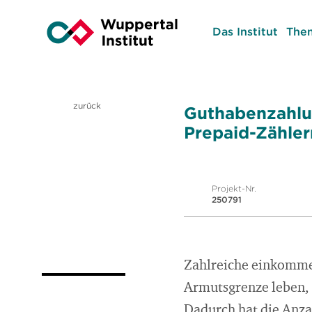
Das Institut
The
zurück
Guthabenzahlun
Prepaid-Zähler
Projekt-Nr.
250791
Zahlreiche einkommen
Armutsgrenze leben, 
Dadurch hat die Anz