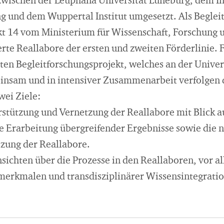
wischen der Leuphana Universität Lüneburg, dem Inst
g und dem Wuppertal Institut umgesetzt. Als Beglei
ekt 14 vom Ministerium für Wissenschaft, Forschung 
te Reallabore der ersten und zweiten Förderlinie. 
ten Begleitforschungsprojekt, welches an der Univer
einsam und in intensiver Zusammenarbeit verfolgen 
wei Ziele:
rstützung und Vernetzung der Reallabore mit Blick a
ie Erarbeitung übergreifender Ergebnisse sowie die 
tzung der Reallabore.
ichten über die Prozesse in den Reallaboren, vor al
erkmalen und transdisziplinärer Wissensintegratio