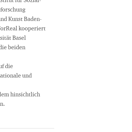
itut für Sozial-
tforschung
und Kunst Baden-
ForReal kooperiert
sität Basel
die beiden
uf die
nationale und
lem hinsichtlich
n.