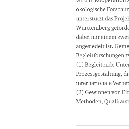
wird in Kooperation z
ökologische Forschun
unterstützt das Proj
Württemberg geförder
dabei mit einem zwei
angesiedelt ist. Gem
Begleitforschungen z
(1) Begleitende Unte
Prozessgestaltung, d
internationale Verne
(2) Gewinnen von Eins
Methoden, Qualitätsm