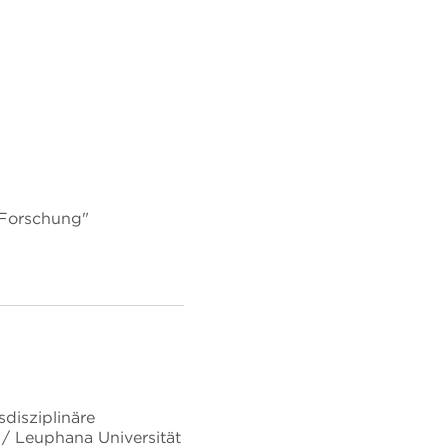
r Forschung"
sdisziplinäre
 / Leuphana Universität