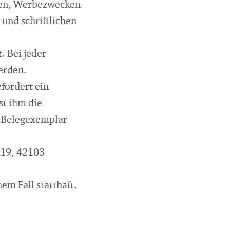
hen, Werbezwecken
 und schriftlichen
. Bei jeder
erden.
efordert ein
st ihm die
s Belegexemplar
 19, 42103
em Fall statthaft.