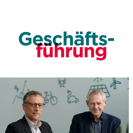
Geschäfts-
führung