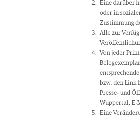
Eine darüber 
oder in sozial
Zustimmung des
Alle zur Verfüg
Veröffentlich
Von jeder Prin
Belegexemplar 
entsprechende 
bzw. den Link b
Presse- und Öf
Wuppertal, E-
Eine Veränderu