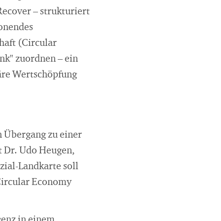
ecover – strukturiert
honendes
haft (Circular
nk" zuordnen – ein
uläre Wertschöpfung
n Übergang zu einer
rt Dr. Udo Heugen,
ial-Landkarte soll
 Circular Economy
genz in einem