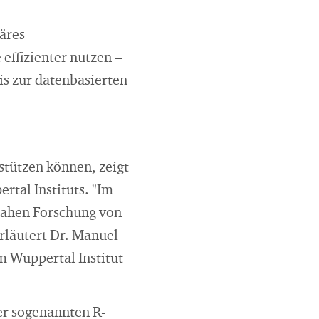
äres
effizienter nutzen –
is zur datenbasierten
tützen können, zeigt
tal Instituts. "Im
nahen Forschung von
rläutert Dr. Manuel
m Wuppertal Institut
er sogenannten R-