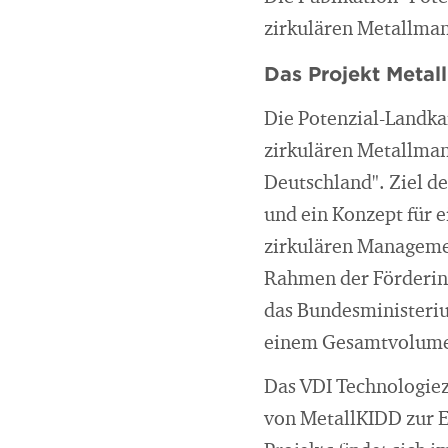
zirkulären Metallman
Das Projekt Metal
Die Potenzial-Landka
zirkulären Metallman
Deutschland". Ziel des
und ein Konzept für e
zirkulären Managemen
Rahmen der Förderini
das Bundesministeriu
einem Gesamtvolumen
Das VDI Technologiez
von MetallKIDD zur E