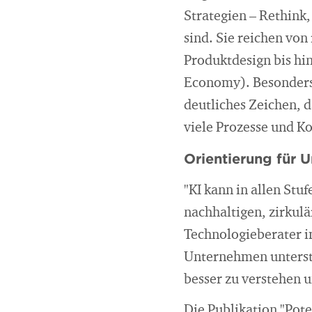
Strategien – Rethink,
sind. Sie reichen vo
Produktdesign bis hin
Economy). Besonders 
deutliches Zeichen, d
viele Prozesse und K
Orientierung für 
"KI kann in allen St
nachhaltigen, zirkul
Technologieberater i
Unternehmen unterstü
besser zu verstehen 
Die Publikation "Pote