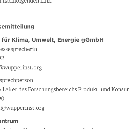
im nachfolgenden Link.
emitteilung
t für Klima, Umwelt, Energie gGmbH
Pressesprecherin
92
@@wupperinst.org
nsprechperson
o-Leiter des Forschungsbereichs Produkt- und Kons
90
l@wupperinst.org
entrum