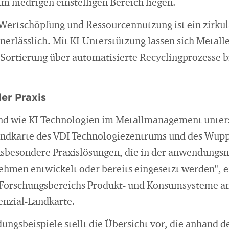
im niedrigen einstelligen Bereich liegen.
 Wertschöpfung und Ressourcennutzung ist ein zirkul
lässlich. Mit KI-Unterstützung lassen sich Metalle 
 Sortierung über automatisierte Recyclingprozesse b
er Praxis
nd wie KI-Technologien im Metallmanagement unters
andkarte des VDI Technologiezentrums und des Wupper
nsbesondere Praxislösungen, die in der anwendungs
ehmen entwickelt oder bereits eingesetzt werden", e
s Forschungsbereichs Produkt- und Konsumsysteme a
enzial-Landkarte.
ngsbeispiele stellt die Übersicht vor, die anhand d