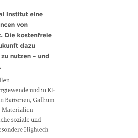
Institut eine
ancen von
. Die kostenfreie
Zukunft dazu
r zu nutzen – und
.
llen
ergiewende und in KI-
n Batterien, Gallium
e Materialien
che soziale und
besondere Hightech-