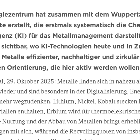
giezentrum hat zusammen mit dem Wuppertal 
e erstellt, die erstmals systematisch die Ch
igenz (KI) für das Metallmanagement darstellt
 sichtbar, wo KI-Technologien heute und in 
Metalle effizienter, nachhaltiger und zirkulä
n Orientierung, die hier aktiv werden wollen
, 29. Oktober 2025: Metalle finden sich in nahezu a
ieder und sind besonders in der Digitalisierung, En
hr wegzudenken. Lithium, Nickel, Kobalt stecken i
rialien enthalten, Erbium wird für thermoelektrisch
 Nutzung und der Abbau von Metallen bringt erhebli
gen mit sich, während die Recyclingquoten von ins