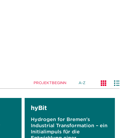
PROJEKTBEGINN
A-Z
hyBit
Hydrogen for Bremen's
r
Industrial Transformation – ein
Initialimpuls für die
Entwicklung einer