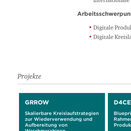
International
Arbeitsschwerpun
Digitale Produ
Digitale Kreis
Projekte
GRROW
D4CE
Skalierbare Kreislaufstrategien
Bluepri
zur Wiederverwendung und
Rahmen
Aufbereitung von
Produk
Waschmaschinen