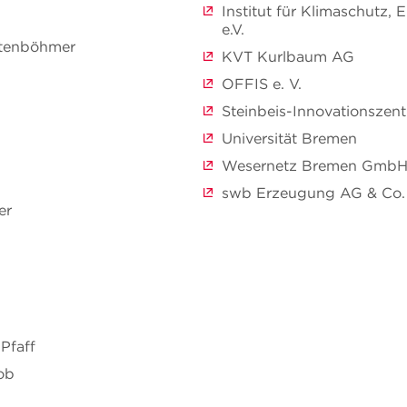
Institut für Klimaschutz, 
e.V.
chtenböhmer
KVT Kurlbaum AG
OFFIS e. V.
Steinbeis-Innovationszen
Universität Bremen
Wesernetz Bremen Gmb
swb Erzeugung AG & Co.
er
-Pfaff
ob