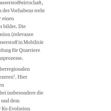
sserstoffwirtschaft,
m des Vorhabens steht
r einen
 bildet. Die
ation (relevante
rstoff in Mobilität
lung für Quartiere
nsprozesse.
überregionalen
entren". Hier
en
bei insbesondere die
s und dem
r Ko-Evolution