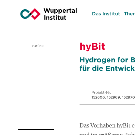
Das Institut
The
hyBit
zurück
Hydrogen for Br
für die Entwic
Projekt-Nr.
152606, 152969, 152970,
Das Vorhaben hyBit er