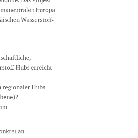
nomie. Das Projekt
klimaneutralen Europa
äischen Wasserstoff-
schaftliche,
rstoff-Hubs erreicht
n regionaler Hubs
ebene)?
 im
onkret an