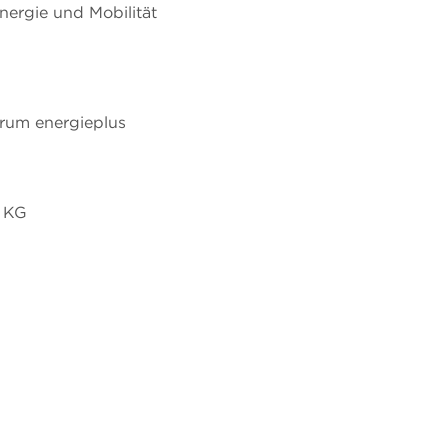
Energie und Mobilität
trum energieplus
H
 KG