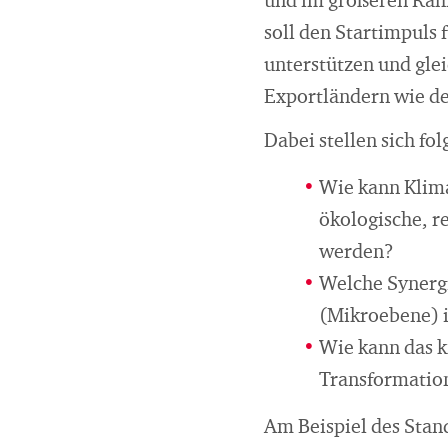
und im größeren Rah
soll den Startimpuls
unterstützen und gle
Exportländern wie d
Dabei stellen sich fo
Wie kann Kliman
ökologische, r
werden?
Welche Synergi
(Mikroebene) i
Wie kann das 
Transformatio
Am Beispiel des Stan