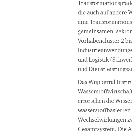
Transformationspfade
die auch auf andere 
eine Transformations
gemeinsamen, sektor
Vorhabencluster 2 bis
Industrieanwendunge
und Logistik (Schwer
und Dienstleistungsz
Das Wuppertal Institu
Wasserstoffwirtschaft
erforschen die Wisse
wasserstoffbasierten
Wechselwirkungen zw
Gesamtsystem. Die An