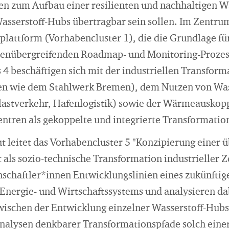
n zum Aufbau einer resilienten und nachhaltigen Wa
Wasserstoff-Hubs übertragbar sein sollen. Im Zentru
plattform (Vorhabencluster 1), die die Grundlage fü
enübergreifenden Roadmap- und Monitoring-Prozess
 4 beschäftigen sich mit der industriellen Transform
n wie dem Stahlwerk Bremen), dem Nutzen von Wasse
lastverkehr, Hafenlogistik) sowie der Wärmeauskopp
entren als gekoppelte und integrierte Transformatio
t leitet das Vorhabencluster 5 "Konzipierung einer 
 als sozio-technische Transformation industrieller Z
nschaftler*innen Entwicklungslinien eines zukünftig
 Energie- und Wirtschaftssystems und analysieren da
ischen der Entwicklung einzelner Wasserstoff-Hub
alysen denkbarer Transformationspfade solch eine