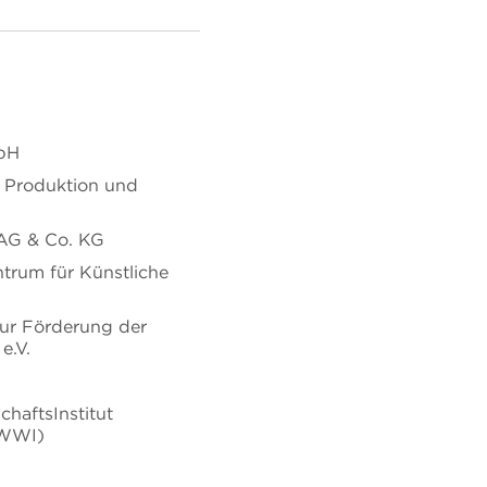
mbH
r Produktion und
G & Co. KG
trum für Künstliche
zur Förderung der
e.V.
haftsInstitut
HWWI)