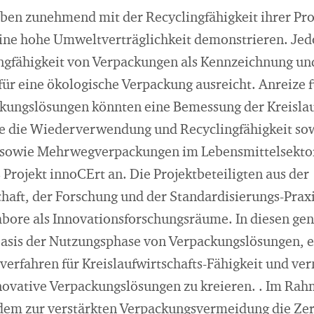
rben zunehmend mit der Recyclingfähigkeit ihrer P
ne hohe Umweltverträglichkeit demonstrieren. Jedoc
ingfähigkeit von Verpackungen als Kennzeichnung un
r eine ökologische Verpackung ausreicht. Anreize f
kungslösungen könnten eine Bemessung der Kreislau
die die Wiederverwendung und Recyclingfähigkeit so
 sowie Mehrwegverpackungen im Lebensmittelsektor
s Projekt innoCErt an. Die Projektbeteiligten aus der
haft, der Forschung und der Standardisierungs-Prax
abore als Innovationsforschungsräume. In diesen gen
asis der Nutzungsphase von Verpackungslösungen, 
verfahren für Kreislaufwirtschafts-Fähigkeit und ve
ovative Verpackungslösungen zu kreieren. . Im Rah
udem zur verstärkten Verpackungsvermeidung die Zert