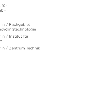
 für
mbH
rlin / Fachgebiet
ecyclingtechnologie
in / Institut für
tz
rlin / Zentrum Technik