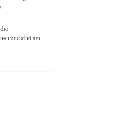
e
 die
onen und sind am