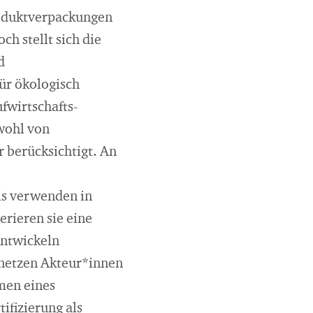
roduktverpackungen
h stellt sich die
d
ür ökologisch
fwirtschafts-
wohl von
 berücksichtigt. An
is verwenden in
erieren sie eine
entwickeln
rnetzen Akteur*innen
men eines
ifizierung als