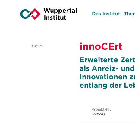
Das Institut
The
innoCErt
zurück
Erweiterte Zer
als Anreiz- un
Innovationen z
entlang der Le
Projekt-Nr.
352520