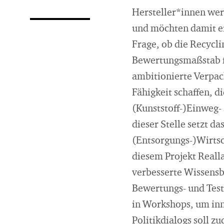
Hersteller*innen we
und möchten damit ei
Frage, ob die Recycl
Bewertungsmaßstab fü
ambitionierte Verpac
Fähigkeit schaffen, 
(Kunststoff-)Einweg-
dieser Stelle setzt da
(Entsorgungs-)Wirtsc
diesem Projekt Reall
verbesserte Wissensb
Bewertungs- und Test
in Workshops, um inn
Politikdialogs soll z