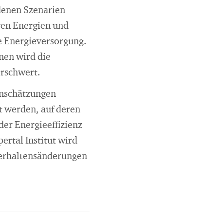
edenen Szenarien
ren Energien und
e Energieversorgung.
nen wird die
erschwert.
Einschätzungen
t werden, auf deren
er Energieeffizienz
rtal Institut wird
Verhaltensänderungen