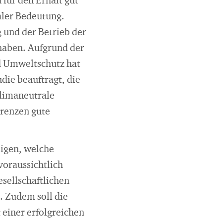
 für den Erhalt gut
aler Bedeutung.
 und der Betrieb der
haben. Aufgrund der
nd Umweltschutz hat
die beauftragt, die
klimaneutrale
Grenzen gute
eigen, welche
voraussichtlich
esellschaftlichen
. Zudem soll die
 einer erfolgreichen