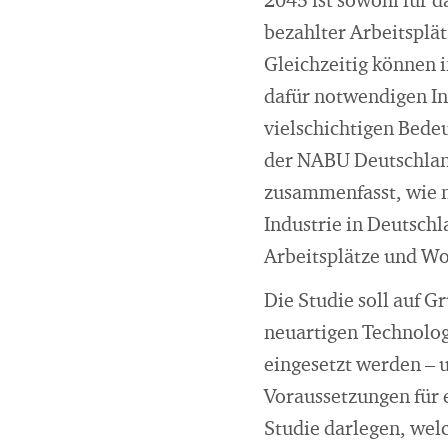
2045 ist sowohl für d
bezahlter Arbeitsplä
Gleichzeitig können i
dafür notwendigen In
vielschichtigen Bede
der NABU Deutschland 
zusammenfasst, wie n
Industrie in Deutsch
Arbeitsplätze und Wo
Die Studie soll auf G
neuartigen Technolog
eingesetzt werden – u
Voraussetzungen für e
Studie darlegen, welc