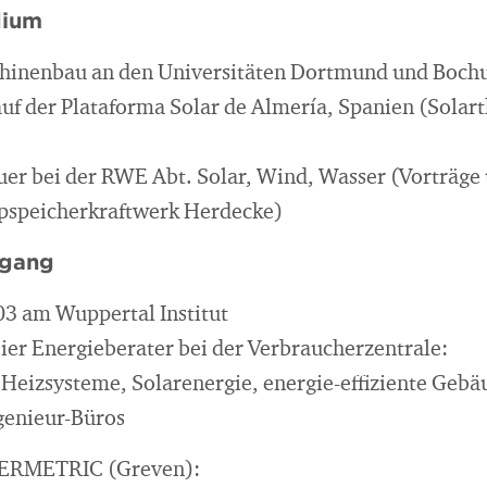
dium
hinenbau an den Universitäten Dortmund und Boc
uf der Plataforma Solar de Almería, Spanien (Solar
er bei der RWE Abt. Solar, Wind, Wasser (Vorträg
pspeicherkraftwerk Herdecke)
egang
03 am Wuppertal Institut
eier Energieberater bei der Verbraucherzentrale:
 Heizsysteme, Solarenergie, energie-effiziente Gebä
genieur-Büros
NERMETRIC (Greven):