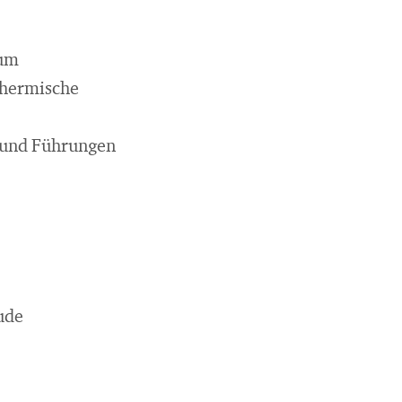
hum
thermische
e und Führungen
ude