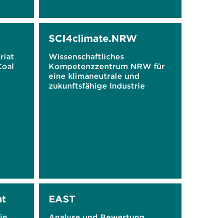
SCI4climate.NRW
riat
Wissenschaftliches
Coal
Kompetenzzentrum NRW für
eine klimaneutrale und
zukunftsfähige Industrie
t
EAST
in
Analyse und Bewertung