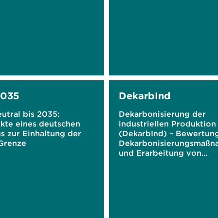
2035
DekarbInd
utral bis 2035:
Dekarbonisierung der
kte eines deutschen
industriellen Produktion
s zur Einhaltung der
(DekarbInd) – Bewertun
-Grenze
Dekarbonisierungsmaßn
und Erarbeitung von
Eckpunkten einer Road
für die Stahl- und
Zementindustrie