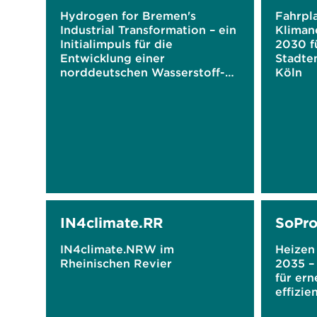
Hydrogen for Bremen's
Fahrpl
Industrial Transformation – ein
Klimane
Initialimpuls für die
2030 f
Entwicklung einer
Stadte
norddeutschen Wasserstoff-
Köln
Ökonomie
IN4climate.RR
SoPr
IN4climate.NRW im
Heizen
Rheinischen Revier
2035 –
für er
effizi