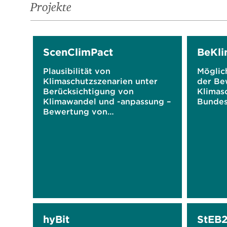
Projekte
ScenClimPact
BeKl
Plausibilität von
Möglic
Klimaschutzszenarien unter
der Be
Berücksichtigung von
Klimas
Klimawandel und -anpassung –
Bundes
Bewertung von
Szenariostudien und
Ableitung einer
Forschungsagenda
hyBit
StEB2