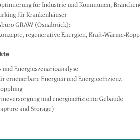
optimierung für Industrie und Kommunen, Branchen
rking für Krankenhäuser
sbüro GRAW (Osnabrück):
konzepte, regenerative Energien, Kraft-Wärme-Kopp
kte
- und Energieszenarioanalyse
ür erneuerbare Energien und Energieeffizienz
Kopplung
rmeversorgung und energieeffiziente Gebäude
apture and Storage)