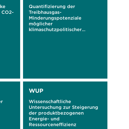
rke
Quantifizierung der
r CO2-
Treibhausgas-
Minderungspotenziale
möglicher
klimaschutzpolitischer
Maßnahmen in Bayern
WUP
er
Wissenschaftliche
Untersuchung zur Steigerung
der produktbezogenen
Energie- und
Ressourceneffizienz