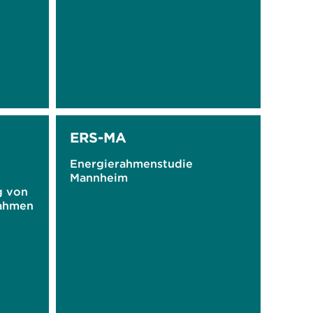
ERS-MA
Energierahmenstudie
Mannheim
g von
ahmen
map