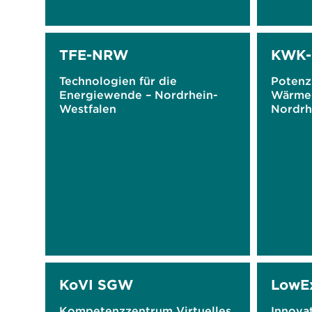
TFE-NRW
KWK-
Technologien für die
Potenzi
Energiewende – Nordrhein-
Wärme-
Westfalen
Nordrh
KoVI SGW
LowEx
Kompetenzzentrum Virtuelles
Innova