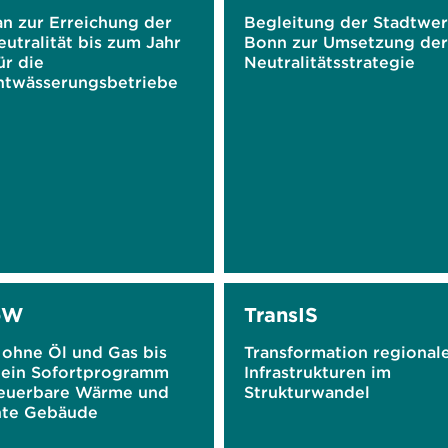
an zur Erreichung der
Begleitung der Stadtwe
utralität bis zum Jahr
Bonn zur Umsetzung de
ür die
Neutralitätsstrategie
ntwässerungsbetriebe
oW
TransIS
 ohne Öl und Gas bis
Transformation regional
 ein Sofortprogramm
Infrastrukturen im
neuerbare Wärme und
Strukturwandel
ente Gebäude