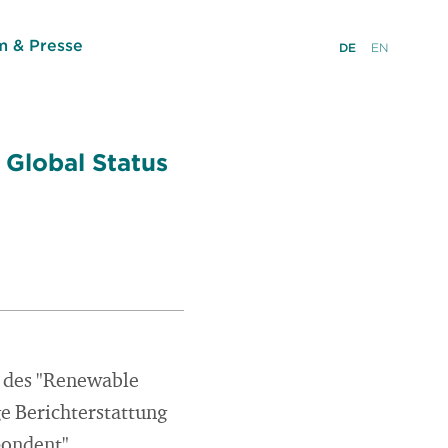
 & Presse
DE
EN
 Global Status
ng des "Renewable
ge Berichterstattung
pondent".