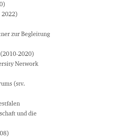
0)
s 2022)
tner zur Begleitung
" (2010-2020)
ersity Network
ums (stv.
stfalen
schaft und die
008)