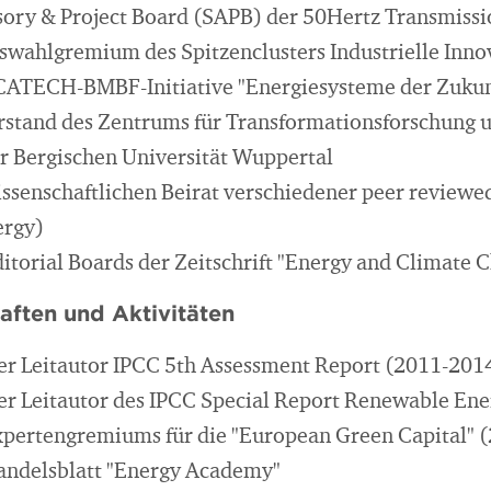
isory & Project Board (SAPB) der 50Hertz Transmis
swahlgremium des Spitzenclusters Industrielle Inno
ACATECH-BMBF-Initiative "Energiesysteme der Zukun
rstand des Zentrums für Transformationsforschung 
r Bergischen Universität Wuppertal
ssenschaftlichen Beirat verschiedener peer reviewed 
ergy)
ditorial Boards der Zeitschrift "Energy and Climate 
aften und Aktivitäten
er Leitautor IPCC 5th Assessment Report (2011-201
r Leitautor des IPCC Special Report Renewable Ene
xpertengremiums für die "European Green Capital" 
andelsblatt "Energy Academy"