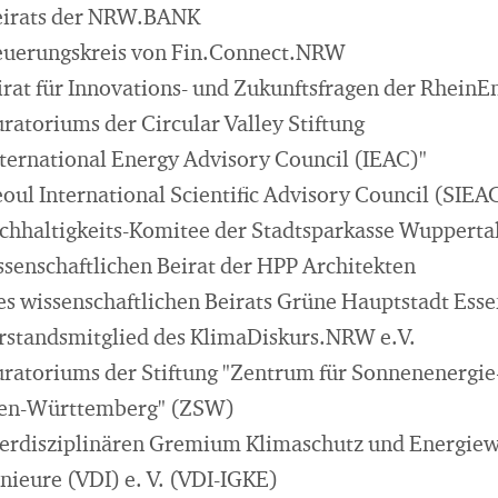
Beirats der NRW.BANK
teuerungskreis von Fin.Connect.NRW
irat für Innovations- und Zukunftsfragen der RheinE
uratoriums der Circular Valley Stiftung
nternational Energy Advisory Council (IEAC)"
eoul International Scientific Advisory Council (SIEA
chhaltigkeits-Komitee der Stadtsparkasse Wupperta
ssenschaftlichen Beirat der HPP Architekten
es wissenschaftlichen Beirats Grüne Hauptstadt Es
rstandsmitglied des KlimaDiskurs.NRW e.V.
uratoriums der Stiftung "Zentrum für Sonnenenergie
den-Württemberg" (ZSW)
terdisziplinären Gremium Klimaschutz und Energiew
nieure (VDI) e. V. (VDI-IGKE)