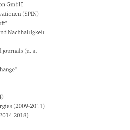
sion GmbH
vationen (SPIN)
ft"
und Nachhaltigkeit
journals (u. a.
Change"
4)
rgies (2009-2011)
(2014-2018)