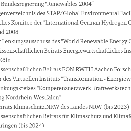
r Bundesregierung "Renewables 2004“
enverzeichnis des STAP/Global Environmental Facil
ches Komitee der "International German Hydrogen C
nd 2008
er Lenkungsausschuss des "World Renewable Energy 
issenschaftlichen Beirats Energiewirtschaftliches Ins
 Köln
wissenschaftlichen Beirats EON-RWTH Aachen Forsc
 des Virtuellen Instituts "Transformation - Energi
enkungskreises "Kompetenznetzwerk Kraftwerkstech
ng Nordrhein-Westfalen"
eirats Klimaschutz.NRW des Landes NRW (bis 2023)
issenschaftlichen Beirats für Klimaschutz und Klim
ringen (bis 2024)