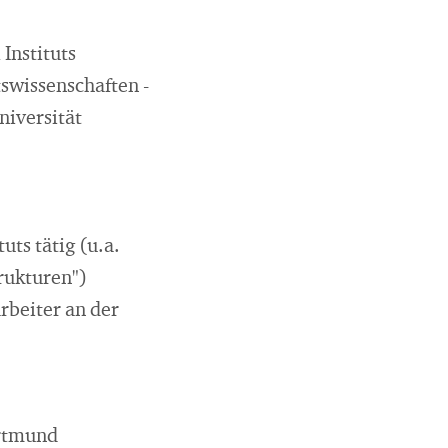
Instituts
swissenschaften -
niversität
ts tätig (u.a.
rukturen")
rbeiter an der
ortmund