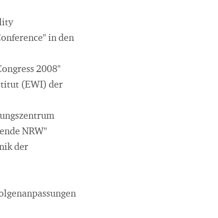
ity
onference" in den
Congress 2008"
titut (EWI) der
hungszentrum
ewende NRW"
nik der
afolgenanpassungen