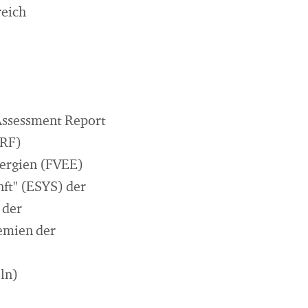
reich
Assessment Report
JRF)
nergien (FVEE)
nft" (ESYS) der
 der
emien der
ln)