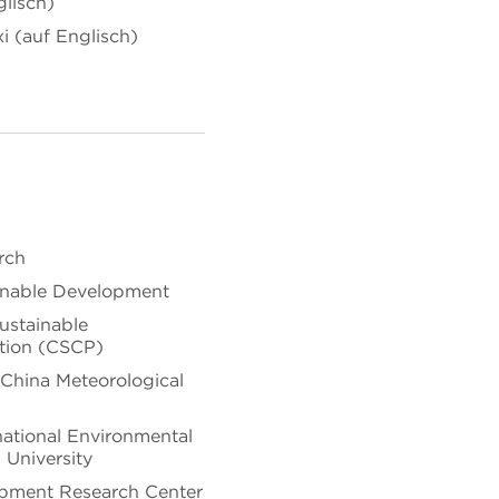
lisch)
i (auf Englisch)
rch
ainable Development
ustainable
tion (CSCP)
 China Meteorological
national Environmental
 University
pment Research Center