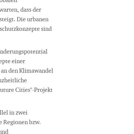
lobalen
warten, dass der
steigt. Die urbanen
aschutzkonzepte sind
inderungspotential
epte einer
g an den Klimawandel
nzheitliche
uture Cities"-Projekt
lel in zwei
de Regionen bzw.
 und