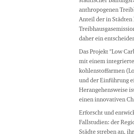
städtischer Ballungs
anthropogenen Treibha
Anteil der in Städte
Treibhausgasemission
daher ein entscheide
Das Projekt "Low Car
mit einem integriert
kohlenstoffarmen (L
und der Einführung e
Herangehensweise ist
einen innovativen Ch
Erforscht und entwick
Fallstudien: der Reg
Städte streben an, i