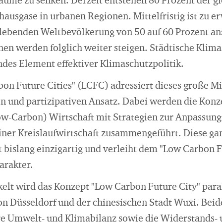
räume zu senken. Derzeit entstehen 80 Prozent der g
usgase in urbanen Regionen. Mittelfristig ist zu er
n lebenden Weltbevölkerung von 50 auf 60 Prozent an
en werden folglich weiter steigen. Städtische Klim
ndes Element effektiver Klimaschutzpolitik.
bon Future Cities" (LCFC) adressiert dieses große M
en und partizipativen Ansatz. Dabei werden die Konz
ow-Carbon) Wirtschaft mit Strategien zur Anpassun
iner Kreislaufwirtschaft zusammengeführt. Diese ga
 bislang einzigartig und verleiht dem "Low Carbon F
arakter.
elt wird das Konzept "Low Carbon Future City" paral
ion Düsseldorf und der chinesischen Stadt Wuxi. Bei
hre Umwelt- und Klimabilanz sowie die Widerstands-