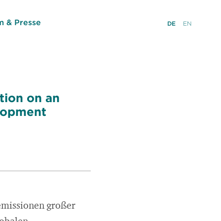
 & Presse
DE
EN
tion on an
elopment
semissionen großer