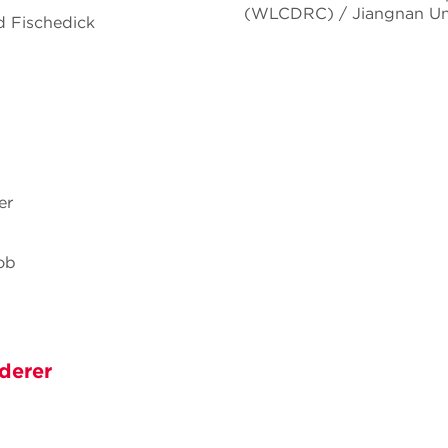
(WLCDRC) / Jiangnan Uni
ed Fischedick
er
ob
derer