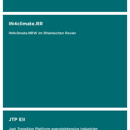
IN4climate.RR
IN4climate.NRW im Rheinischen Revier
JTP EII
Just Transition Platform energieintensive Industrien