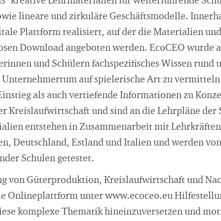
" kreative Lehrmaterialien für weiterführende Sch
owie lineare und zirkuläre Geschäftsmodelle. Innerha
tale Plattform realisiert, auf der die Materialien un
osen Download angeboten werden. EcoCEO wurde al
erinnen und Schülern fachspezifisches Wissen rund 
Unternehmertum auf spielerische Art zu vermitteln
Einstieg als auch vertiefende Informationen zu Konz
r Kreislaufwirtschaft und sind an die Lehrpläne de
ialien entstehen in Zusammenarbeit mit Lehrkräften
en, Deutschland, Estland und Italien und werden vo
nder Schulen getestet.
g von Güterproduktion, Kreislaufwirtschaft und Nac
die Onlineplattform unter www.ecoceo.eu Hilfestellu
 diese komplexe Thematik hineinzuversetzen und moti