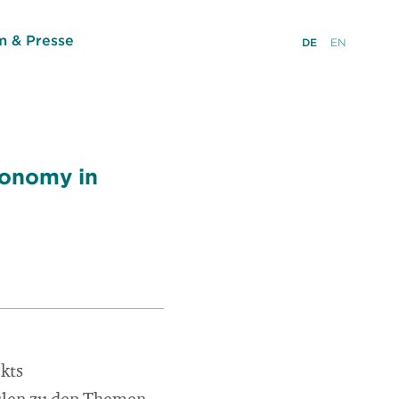
 & Presse
DE
EN
conomy in
kts