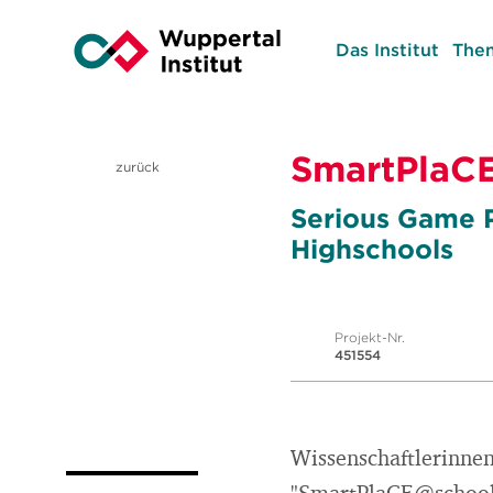
Das Institut
The
SmartPlaC
zurück
Serious Game P
Highschools
Projekt-Nr.
451554
Wissenschaftlerinnen