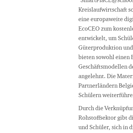
"SmartPlaCE@schools
Kreislaufwirtschaft s
eine europaweite digi
EcoCEO zum kostenl
entwickelt, um Schül
Güterproduktion und 
bieten sowohl einen 
Geschäftsmodellen de
angelehnt. Die Mater
Partnerländern Belgi
Schülern weiterführe
Durch die Verknüpfun
Rohstoffsektor gibt 
und Schüler, sich in