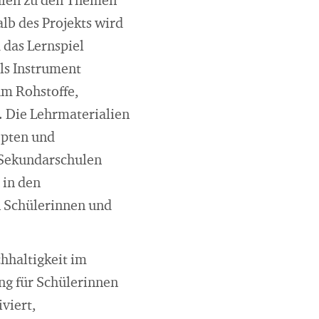
ulen zu den Themen
lb des Projekts wird
d das Lernspiel
s Instrument
um Rohstoffe,
. Die Lehrmaterialien
epten und
r Sekundarschulen
 in den
n Schülerinnen und
hhaltigkeit im
ng für Schülerinnen
viert,