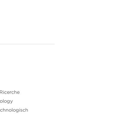
 Ricerche
nology
echnologisch