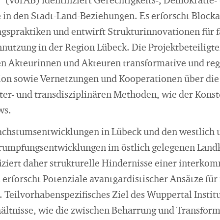
 (VorAB) identifiziert Gerechtigkeits-, Demokratie-
in den Stadt-Land-Beziehungen. Es erforscht Block
spraktiken und entwirft Strukturinnovationen für fa
nutzung in der Region Lübeck. Die Projektbeteilig
en Akteurinnen und Akteuren transformative und reg
gion sowie Vernetzungen und Kooperationen über die
ter- und transdisziplinären Methoden, wie der Konst
ws.
achstumsentwicklungen in Lübeck und den westlich 
rumpfungsentwicklungen im östlich gelegenen Landk
fiziert daher strukturelle Hindernisse einer interk
rforscht Potenziale avantgardistischer Ansätze für
 Teilvorhabenspezifisches Ziel des Wuppertal Instit
hältnisse, wie die zwischen Beharrung und Transfor