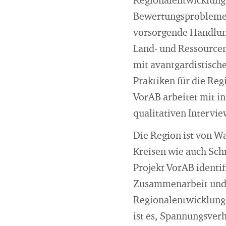
Regionalentwicklung"
Bewertungsprobleme 
vorsorgende Handlung
Land- und Ressourcen
mit avantgardistisch
Praktiken für die Re
VorAB arbeitet mit in
qualitativen Intervie
Die Region ist von W
Kreisen wie auch Sch
Projekt VorAB identi
Zusammenarbeit und e
Regionalentwicklung.
ist es, Spannungsver