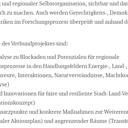
 und regionaler Selbstorganisation, sichtbar und da
ch zu machen. Auch werden Gerechtigkeits-, Demokr
iken im Forschungsprozess überprüft und anhand d
 des Verbundprojektes sind:
lyse zu Blockaden und Potenzialen für regionale
sprozesse in den Handlungsfeldern Energie-, Land-,
kteure, Interaktionen, Naturverständnisse, Machtko
yse)
 Innovationen für faire und resiliente Stadt-Land-Ve
ationskonzept)
Ansatzpunkte und konkrete Maßnahmen zur Weiteren
aler Aktionsplan) und angrenzender Räume (Transf