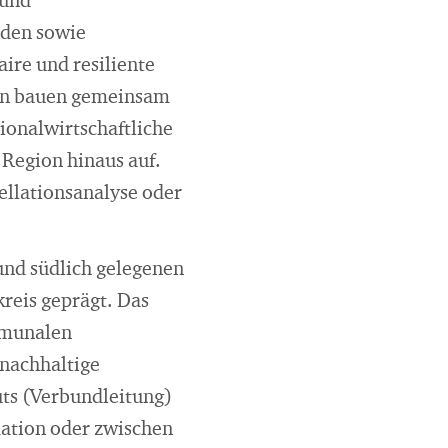
 und
aden sowie
ire und resiliente
ten bauen gemeinsam
ionalwirtschaftliche
 Region hinaus auf.
ellationsanalyse oder
und südlich gelegenen
reis geprägt. Das
ommunalen
 nachhaltige
uts (Verbundleitung)
mation oder zwischen